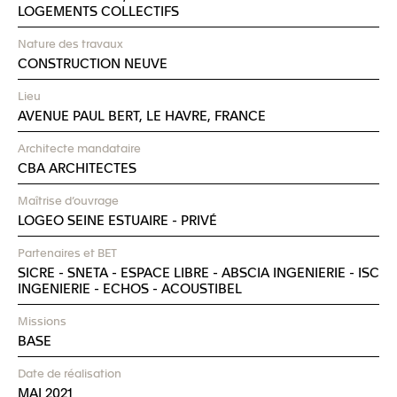
LOGEMENTS COLLECTIFS
Nature des travaux
CONSTRUCTION NEUVE
Lieu
AVENUE PAUL BERT, LE HAVRE, FRANCE
Architecte mandataire
CBA ARCHITECTES
Maîtrise d’ouvrage
LOGEO SEINE ESTUAIRE - PRIVÉ
Partenaires et BET
SICRE
-
SNETA
-
ESPACE LIBRE
-
ABSCIA INGENIERIE
-
ISC
INGENIERIE
-
ECHOS
-
ACOUSTIBEL
Missions
BASE
Date de réalisation
MAI 2021