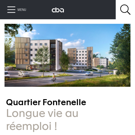
MENU
Quartier Fontenelle
Longue vie au
réemploi !