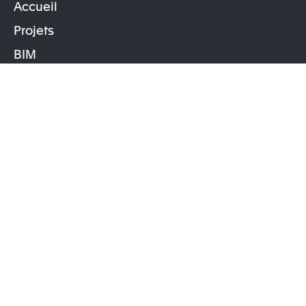
Accueil
Projets
Projet précédent
Projet suivant
BIM
Agence
Équipe
Maîtres d’ouvrage
Actualités
Contact
Mécénat
9 rue de Le Nostre
© CBA 2026
Mentions
76000 Rouen
57 rue de Lancry
légales
Cookies
75010 Paris