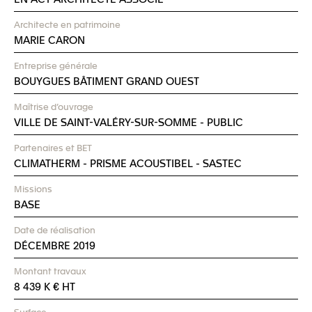
Architecte en patrimoine
MARIE CARON
Entreprise générale
BOUYGUES BÂTIMENT GRAND OUEST
Maîtrise d’ouvrage
VILLE DE SAINT-VALÉRY-SUR-SOMME - PUBLIC
Partenaires et BET
CLIMATHERM
-
PRISME ACOUSTIBEL
-
SASTEC
Missions
BASE
Date de réalisation
DÉCEMBRE 2019
Montant travaux
8 439 K € HT
Surface